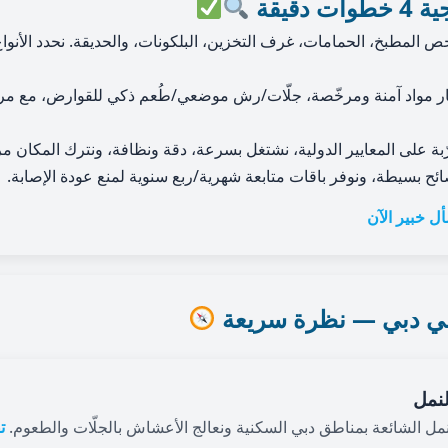
دقيقة
 المطبخ، الحمامات، غرف التخزين، البلكونات، والحديقة. نحدد الأنواع
ر مواد آمنة ومرخّصة، جلّات/رش موضعي/طُعم ذكي للقوارض، مع مرا
بة على المعايير الدولية، نشتغل بسرعة، دقة ونظافة، ونترك المكان م
ح بسيطة، ونوفر باقات متابعة شهرية/ربع سنوية لمنع عودة الإصابة.
ل خبير الآن
 في دبي — نظرة سريعة
نمل
نمل الشائعة بمناطق دبي السكنية ونعالج الأعشاش بالجلّات والطعوم.
ت