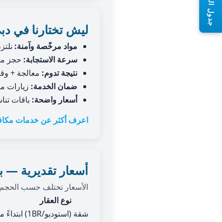
جدول المحتويات
ليش تختارنا في د
مواد مرخّصة وآمنة:
نلتزم
سرعة الاستجابة:
حجز مرن
نتيجة تدوم:
معالجة + وقا
ضمان الخدمة:
زيارات مت
أسعار واضحة:
باقات تنا
اعرف أكثر عن خدمات مكاف
أسعار تقديرية — ب
الأسعار تختلف حسب الحجم وشد
نوع العقار
شقة (استوديو/1BR)
ابتداء