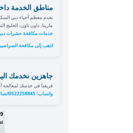
مناطق الخدمة داخ
نخدم معظم أحياء دبي السكني
مارينا، داون تاون، الخليج ا
خدمات مكافحة حشرات دبي
اذهب إلى مكافحة الصراصير
جاهزين نخدمك الي
فريقنا في خدمتك لمعالجة أي
واتساب: 0522258845
اتصا