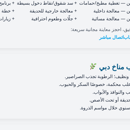
 من — تغطية مطبخ/حمامات
+ سد شقوق/نقاط دخول بسيطة
+ برنامج
 من — معالجة داخلية
+ معالجة خارجية للحديقة
+ خطة م
 من — معالجة مسائية
+ جلّات وطعوم احترافية
+ زيارا
 احجز معاينة مجانية سريعة:
اب
اتصال مباشر
ب مناخ دبي
نظيف؛ الرطوبة تجذب الصراصير.
ي علب محكمة، خصوصًا السكر والحبوب.
 والنوافذ والأبواب.
لحديقة أو تحت الأصص.
ع سنوي خلال مواسم الذروة.