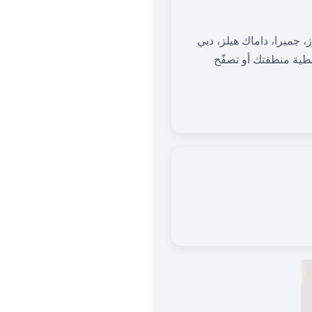
 جميرا، داماك هيلز، دبي
تغطية منطقتك أو تصفّح