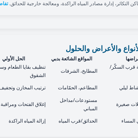
ن التكاثر، إدارة مصادر المياه الراكدة، ومعالجة خارجية للحدائق.
تفاص
نواع والأعراض والحلول
راضها
المواقع الشائعة بدبي
الحل الأولي
قرب السكّر/
تنظيف بقايا الطعام وس
المطابخ، الشرفات
الشقوق
شاط ليلي
المطاعم، الحمّامات
ترتيب المخازن وتجفيف 
مستودعات/مداخل
ت صغيرة
إغلاق الفتحات ومراقبة
المباني
 المساء
الحدائق/قرب المياه
إزالة المياه الراكدة