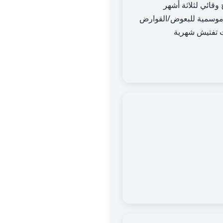
 وقائي لثلاثة أشهر
وسمية للبعوض/القوارض
ت تفتيش شهرية