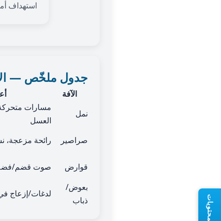
استهداف أماك
جدول ملخّص — الأ
الآفة
أع
مسارات متحركة 
نمل
العسل
صراصير
رائحة مزعجة، ن
قوارض
صوت قضم/فضلا
بعوض/
لدغات/إزعاج في
ذباب