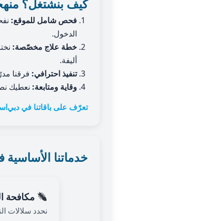
كيف بنشتغل؟ منهجية 4 خطوات 
فحص شامل للموقع:
نفحص
الدخول.
خطة علاج مخصّصة:
نختا
أليفة.
تنفيذ احترافي:
فرقنا مدرّ
وقاية ومتابعة:
نعطيك نصائ
تعرّف على باقاتنا في دبي
اسأ
خدماتنا الأساسية
مكافحة ال
نحدد سلالات ال