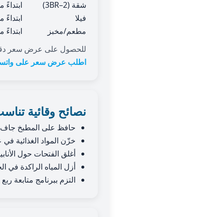
شقة (2–3BR)
ابتداءً
فيلا
ابتداءً
مطعم/مخبز
ابتداءً
للحصول على عرض سعر دقيق،
اطلب عرض سعر على واتس
نصائح وقائية تناس
حافظ على المطبخ جاف و
خزّن المواد الغذائية ف
أغلق الفتحات حول الأنابيب
أزل المياه الراكدة في ا
التزم ببرنامج متابعة رب