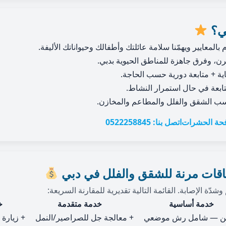
بي؟
 بالمعايير ويهمّنا سلامة عائلتك وأطفالك وحيواناتك الأليفة.
، وفرق جاهزة للمناطق الحيوية بدبي.
ية + متابعة دورية حسب الحاجة.
ابعة في حال استمرار النشاط.
سب الشقق والفلل والمطاعم والمخازن.
حة الحشرات
اتصل بنا: 0522258845
اقات مرنة للشقق والفلل في دبي
ّة الإصابة. القائمة التالية تقديرية للمقارنة السريعة:
خدمة أساسية
خدمة متقدمة
خ
ً من — شامل رش موضعي
+ معالجة جل للصراصير/النمل
+ زيارة متاب