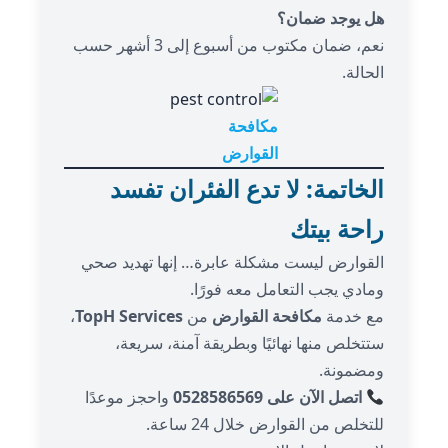
هل يوجد ضمان؟
نعم، ضمان مكتوب من أسبوع إلى 3 أشهر حسب
الحالة.
مكافحة
القوارض
الخاتمة: لا تدع الفئران تفسد
راحة بيتك
القوارض ليست مشكلة عابرة… إنها تهديد صحي
ومادي يجب التعامل معه فورًا.
مع خدمة
مكافحة القوارض
من
TopH Services
،
ستتخلص منها نهائيًا وبطريقة آمنة، سريعة،
ومضمونة.
اتصل الآن على 0528586569
واحجز موعدًا
للتخلص من القوارض خلال 24 ساعة.