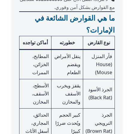
مع القوارض بشكل آمن وفوري.
ما هي القوارض الشائعة في
الإمارات؟
نوع القارض
خطورته
أماكن تواجده
فأر المنزل
ينقل الأمراض
المطابخ،
(House
ويقضم
الخزائن،
Mouse)
الطعام
الممرات
يقفز ويخرب
الأسطح،
الجرذ الأسود
الأسقف
الأسقف،
(Black Rat)
والمخازن
المخازن
الجرذ
كبير الحجم
الحدائق،
النرويجي
ويُحدث ضررًا
المجاري،
(Brown Rat)
كبيرًا
أسفل الأثاث