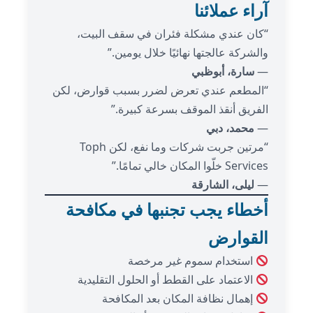
آراء عملائنا
“كان عندي مشكلة فئران في سقف البيت،
والشركة عالجتها نهائيًا خلال يومين.”
—
سارة، أبوظبي
“المطعم عندي تعرض لضرر بسبب قوارض، لكن
الفريق أنقذ الموقف بسرعة كبيرة.”
—
محمد، دبي
“مرتين جربت شركات وما نفع، لكن Toph
Services خلّوا المكان خالي تمامًا.”
—
ليلى، الشارقة
أخطاء يجب تجنبها في مكافحة
القوارض
استخدام سموم غير مرخصة
الاعتماد على القطط أو الحلول التقليدية
إهمال نظافة المكان بعد المكافحة