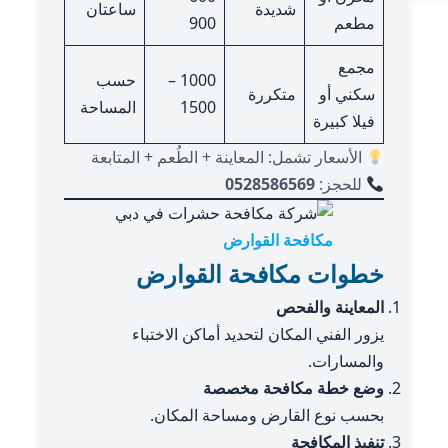
شديدة
ساعتان
مطعم
900
مجمع
1000 –
حسب
سكني أو
متكررة
1500
المساحة
فيلا كبيرة
الأسعار تشمل: المعاينة + الطُعم + المتابعة
للحجز:
0528586569
مكافحة القوارض
خطوات مكافحة القوارض
المعاينة والفحص
يزور الفني المكان لتحديد أماكن الاختباء
والمسارات.
وضع خطة مكافحة مخصصة
بحسب نوع القارض ومساحة المكان.
تنفيذ المكافحة