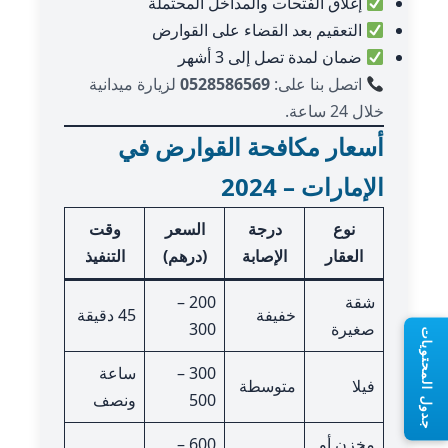
إغلاق الفتحات والمداخل المحتملة
التعقيم بعد القضاء على القوارض
ضمان لمدة تصل إلى 3 أشهر
اتصل بنا على:
0528586569
لزيارة ميدانية
خلال 24 ساعة.
أسعار مكافحة القوارض في
الإمارات – 2024
نوع
درجة
السعر
وقت
العقار
الإصابة
(درهم)
التنفيذ
شقة
200 –
خفيفة
45 دقيقة
صغيرة
300
جدول المحتويات
300 –
ساعة
فيلا
متوسطة
500
ونصف
مخزن أو
600 –