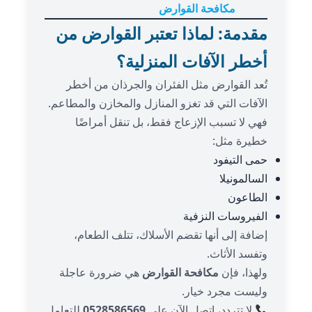
مكافحة القوارض
مقدمة: لماذا تعتبر القوارض من
أخطر الآفات المنزلية؟
تُعد القوارض مثل الفئران والجرذان من أخطر
الآفات التي قد تغزو المنازل والمخازن والمطاعم.
فهي لا تسبب الإزعاج فقط، بل تنقل أمراضًا
خطيرة مثل:
حمى التيفود
السالمونيلا
الطاعون
الفيروسات النزفية
إضافة إلى أنها تقضم الأسلاك، تتلف الطعام،
وتفسد الأثاث.
ولهذا، فإن
مكافحة القوارض
هي ضرورة عاجلة
وليست مجرد خيار.
لا تتردد، اتصل الآن على
0528586569
للتعامل