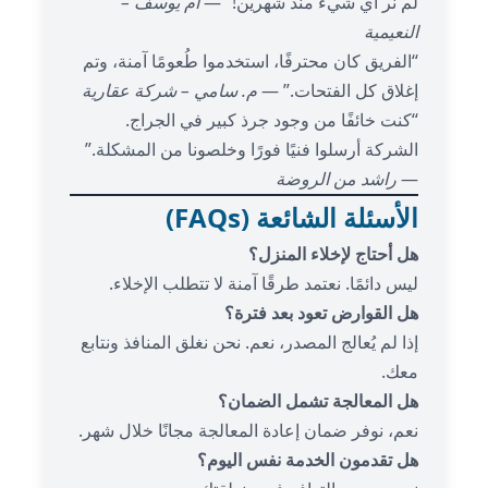
لم نر أي شيء منذ شهرين!” —
أم يوسف –
النعيمية
“الفريق كان محترفًا، استخدموا طُعومًا آمنة، وتم
إغلاق كل الفتحات.” —
م. سامي – شركة عقارية
“كنت خائفًا من وجود جرذ كبير في الجراج.
الشركة أرسلوا فنيًا فورًا وخلصونا من المشكلة.”
—
راشد من الروضة
الأسئلة الشائعة (FAQs)
هل أحتاج لإخلاء المنزل؟
ليس دائمًا. نعتمد طرقًا آمنة لا تتطلب الإخلاء.
هل القوارض تعود بعد فترة؟
إذا لم يُعالج المصدر، نعم. نحن نغلق المنافذ ونتابع
معك.
هل المعالجة تشمل الضمان؟
نعم، نوفر ضمان إعادة المعالجة مجانًا خلال شهر.
هل تقدمون الخدمة نفس اليوم؟