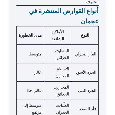
محترف
أنواع القوارض المنتشرة في
عجمان
الأماكن
النوع
مدى الخطورة
الشائعة
المطابخ،
الفأر المنزلي
متوسط
الخزائن
الأسطح،
الجرذ الأسود
عالي
المخازن
المجاري،
الجرذ البني
عالي جدًا
الحدائق
العلّيات،
متوسط إلى
فأر السقف
الجدران
مرتفع