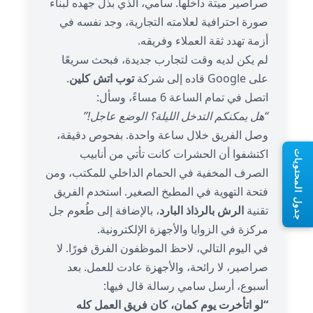
صراصير ميتة داخلها. سامي، الذي بذل جهده لبناء
صورة احترافية لعلامته التجارية، وجد نفسه في
أزمة تهدد ثقة العملاء وفريقه.
لم يكن لديه وقت لتجارب جديدة، فبحث سريعًا
على Google قاده إلى شركة
توب اتش كلين
.
اتصل في تمام الساعة 6 مساءً، وسأل:
“هل يمكنكم التدخل الليلة؟ الوضع عاجل!”
وصل الفريق خلال ساعة واحدة. بفحوص دقيقة،
اكتشفوا أن الحشرات كانت تأتي من أنابيب
جدول المحتويات
الصرف المخفية في الحمام الداخلي للمكتب، ومن
فتحة التهوية في المطبخ الصغير. استخدم الفريق
تقنية
الرش بالرذاذ البارد
، بالإضافة إلى طُعوم جل
مركزة في الزوايا والأجهزة الإلكترونية.
في اليوم التالي، لاحظ الموظفون الفرق فورًا. لا
صراصير، لا رائحة، والأجهزة عادت للعمل. بعد
أسبوع، أرسل سامي رسالة قال فيها:
“لو اتأخرت يوم كمان، كان فريق العمل كله