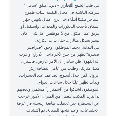
في قلب
الخليج التجاري – دبي
، أطلق “سامي”
شركته الناشئة في مجال التقنية. شاب طموح،
استأجر مكتبًا أنيقًا داخل برج أعمال شهير، جهّز
المكان بأحدث الديكورات والمعدات، واستقبل أول
فريق عمل مكوّن من 5 موظفين. كل شيء كان
يسير بشكل مثالي… حتى بدأت الكارثة.
في البداية، لاحظ الموظفون وجود “صراصير
صغيرة” تظهر من حين لآخر داخل الأدراج أو قرب
آلة القهوة. ظن سامي أن الأمر عارض، فاشترى
مبيدًا منزليًا، وطلب من عامل النظافة رش
الزوايا. لكن خلال أسبوع، تضاعف عدد الحشرات،
وبدأت تظهر علنًا خلال ساعات الدوام.
الموظفون اشتكوا من “اشمئزاز” مستمر، وبعضهم
بدأ يترك المكتب للعمل من المنزل. الأمور خرجت
عن السيطرة حين تعطلت طابعة رئيسية في غرفة
الاجتماعات، وعند فتحها للصيانة، تم اكتشاف