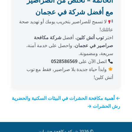
مع أفضل شركة في عجمان
لا تسمح للصراصير بتخريب يومك أو تهديد صحة
عائلتك!
اختر
توب أتش كلين
، أفضل
شركة مكافحة
صراصير في عجمان
، واحصل على خدمة آمنة،
سريعة، ومضمونة.
اتصل الآن على
0528586569
وابدأ حياة جديدة بلا صراصير، فقط مع توب
أتش كلين!
← أهمية مكافحة الحشرات في البيئات السكنية والحضرية
رش الحشرات →
© 2026 شركة مكافحة حشرات