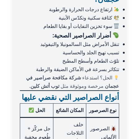
ارتفاع درجات الحرارة والرطوبة
كثافة سكنية وتكدّس الأبنية
سوء تخزين النفايات أو بقايا الطعام
أضرار الصراصير الصحية:
تنقل الأمراض مثل السالمونيلا والتيفوئيد
تسبب تهيج الجلد والحساسية
تلوّث الطعام وأسطح المطبخ
تتكاثر بسرعة في الأماكن الضيقة والرطبة
الحل؟ استدعاء
شركة مكافحة صراصير في
عجمان
مرخصة وموثوقة مثل
توب أتش كلين
.
أنواع الصراصير التي نقضي عليها
نوع الصرصور
المكان الشائع
الحل
خلف
الصرصور
جل مركّز +
الثلاجات
الألماني
طُعوم مخفية