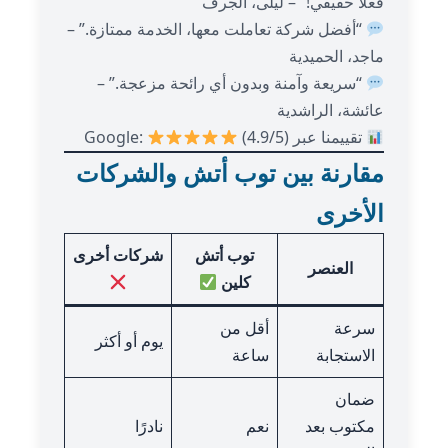
فعلاً حقيقي!” – ليلى، الجرف
“أفضل شركة تعاملت معها، الخدمة ممتازة.” –
ماجد، الحميدية
“سريعة وآمنة وبدون أي رائحة مزعجة.” –
عائشة، الراشدية
تقييمنا عبر Google:
(4.9/5)
مقارنة بين توب أتش والشركات
الأخرى
توب أتش
شركات أخرى
العنصر
كلين
سرعة
أقل من
يوم أو أكثر
الاستجابة
ساعة
ضمان
مكتوب بعد
نعم
نادرًا