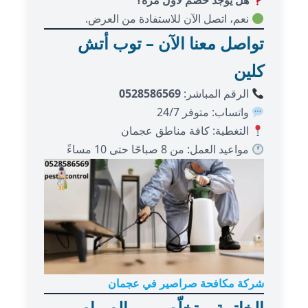
هل يوجد خصم لأول مرة؟
نعم، اتصل الآن للاستفادة من العرض.
تواصل معنا الآن – توب أتش
كلين
الرقم المباشر:
0528586569
واتساب: متوفر 24/7
التغطية: كافة مناطق عجمان
مواعيد العمل: من 8 صباحًا حتى 10 مساءً
شركة مكافحة صراصير في عجمان
الخاتمة – تخلّص من الصراصير