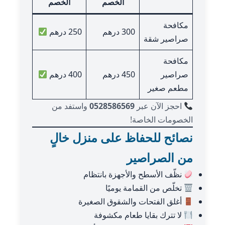
الخصم
الخصم
مكافحة
300 درهم
250 درهم
صراصير شقة
مكافحة
صراصير
450 درهم
400 درهم
مطعم صغير
احجز الآن عبر
0528586569
واستفد من
الخصومات الخاصة!
نصائح للحفاظ على منزل خالٍ
من الصراصير
نظّف الأسطح والأجهزة بانتظام
تخلّص من القمامة يوميًا
أغلق الفتحات والشقوق الصغيرة
لا تترك بقايا طعام مكشوفة