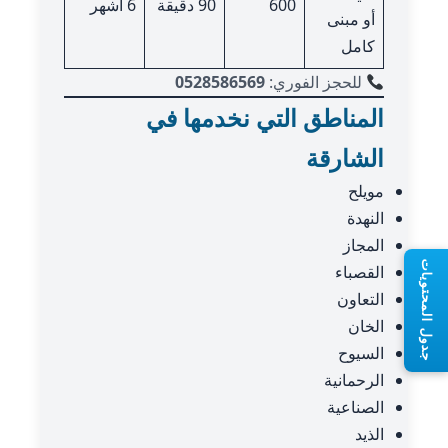
600
90 دقيقة
6 أشهر
أو مبنى
كامل
للحجز الفوري:
0528586569
المناطق التي نخدمها في
الشارقة
مويلح
النهدة
المجاز
جدول المحتويات
القصباء
التعاون
الخان
السيوح
الرحمانية
الصناعية
الذيد