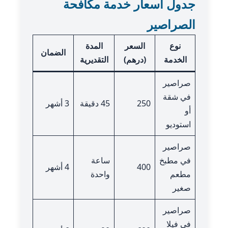
جدول أسعار خدمة مكافحة
الصراصير
نوع
السعر
المدة
الضمان
الخدمة
(درهم)
التقديرية
صراصير
في شقة
250
45 دقيقة
3 أشهر
أو
استوديو
صراصير
في مطبخ
ساعة
400
4 أشهر
مطعم
واحدة
صغير
صراصير
في فيلا