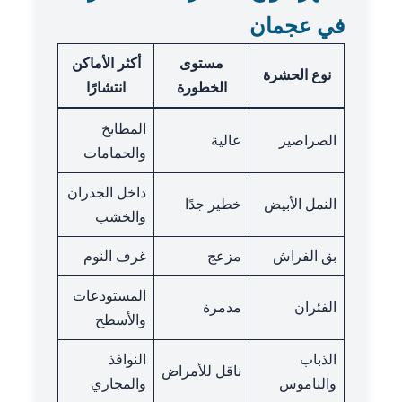
في عجمان
مستوى
أكثر الأماكن
نوع الحشرة
الخطورة
انتشارًا
المطابخ
الصراصير
عالية
والحمامات
داخل الجدران
النمل الأبيض
خطير جدًا
والخشب
بق الفراش
مزعج
غرف النوم
المستودعات
الفئران
مدمرة
والأسطح
الذباب
النوافذ
ناقل للأمراض
والناموس
والمجاري