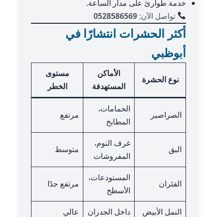
خدمة طوارئ على مدار الساعة.
تواصل الآن:
0528586569
أكثر الحشرات انتشارًا في
أبوظبي
الأماكن
مستوى
نوع الحشرة
المستهدفة
الخطر
الحمامات،
الصراصير
مرتفع
المطابخ
غرف النوم،
البق
متوسط
المفروشات
المستودعات،
الفئران
مرتفع جدًا
الأسطح
النمل الأبيض
داخل الجدران
عالي