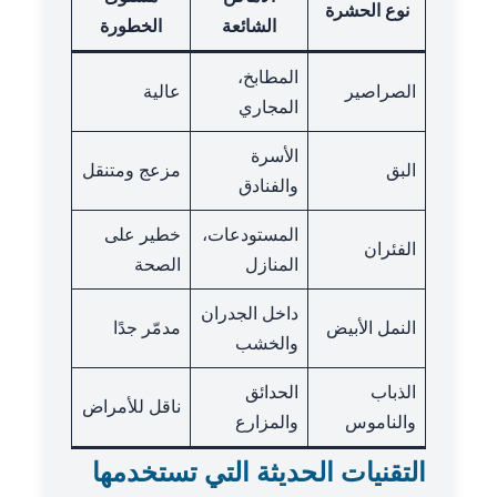
نوع الحشرة
الشائعة
الخطورة
المطابخ،
الصراصير
عالية
المجاري
الأسرة
البق
مزعج ومتنقل
والفنادق
المستودعات،
خطير على
الفئران
المنازل
الصحة
داخل الجدران
النمل الأبيض
مدمّر جدًا
والخشب
الذباب
الحدائق
ناقل للأمراض
والناموس
والمزارع
التقنيات الحديثة التي تستخدمها